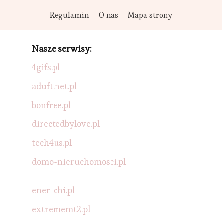
Regulamin
O nas
Mapa strony
Nasze serwisy:
4gifs.pl
aduft.net.pl
bonfree.pl
directedbylove.pl
tech4us.pl
domo-nieruchomosci.pl
ener-chi.pl
extrememt2.pl