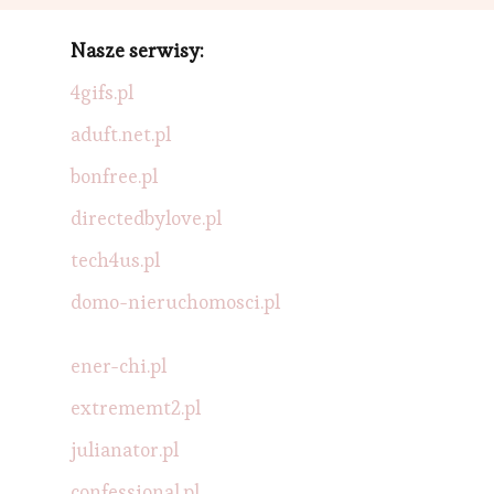
Nasze serwisy:
4gifs.pl
aduft.net.pl
bonfree.pl
directedbylove.pl
tech4us.pl
domo-nieruchomosci.pl
ener-chi.pl
extrememt2.pl
julianator.pl
confessional.pl