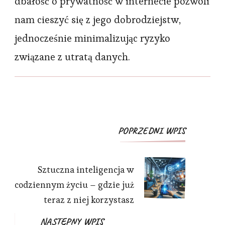
dbałość o prywatność w internecie pozwoli
nam cieszyć się z jego dobrodziejstw,
jednocześnie minimalizując ryzyko
związane z utratą danych.
Post
POPRZEDNI WPIS
Navigation
Sztuczna inteligencja w
codziennym życiu – gdzie już
teraz z niej korzystasz
NASTĘPNY WPIS